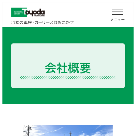
メ
イ
メニュー
浜松の車検・カーリースはおまかせ
ン
コ
ン
テ
ン
会社概要
ツ
へ
移
動