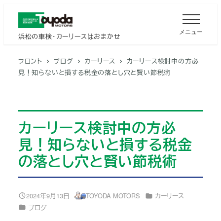
メ
イ
メニュー
浜松の車検・カーリースはおまかせ
ン
コ
フロント
ブログ
カーリース
カーリース検討中の方必
ン
見！知らないと損する税金の落とし穴と賢い節税術
テ
ン
ツ
へ
カーリース検討中の方必
移
見！知らないと損する税金
動
の落とし穴と賢い節税術
カテゴリー
2024年9月13日
TOYODA MOTORS
カーリース
投稿日
著
カテゴリー
ブログ
者