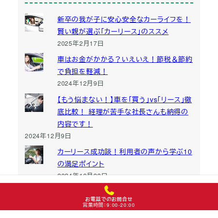
新卒の我が子に安心安全なカーライフを！
賢い親が選ぶ「カーリース」のススメ
2025年2月17日
車はお金がかかる？いえいえ！節税＆節約
で負担を軽減！
2024年12月9日
【もう悩まない！】車を「買う」vs「リース」徹
底比較！ 経理が苦手な社長さんも納得の
内容です！
2024年12月9日
カーリース成功談！利用者の声から学ぶ10
の満足ポイント
2024年10月23日
カーリース契約で後悔しないために！10の
お電話でのお問合せ
失敗事例から学ぶ教訓と対策
営業時間：9:00-20:00
2024年10月9日